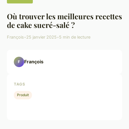
Où trouver les meilleures recettes
de cake sucré-salé ?
François
•
25 janvier 2025
•
5 min de lecture
François
F
TAGS
Produit